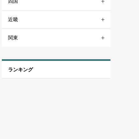
四国
新潟
沖縄・石垣島・宮古島
近畿
香川
関東
京都
兵庫
千葉
ランキング
滋賀
東京
茨城