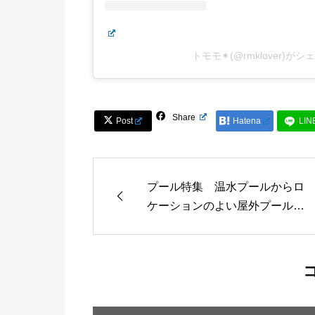
トモモ✴︎(@rmklover)が

Share

Post

Hatena
LIN
プール特集 温水プールからロ
ケーションのよい屋外プールま
でご紹介