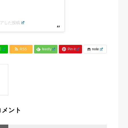
シェアした投稿


E
RSS
feedly
Pin it
note

コメント