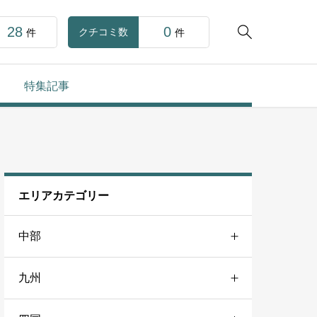
28
0

クチコミ数
件
件
特集記事
エリアカテゴリー
中部
九州
山梨