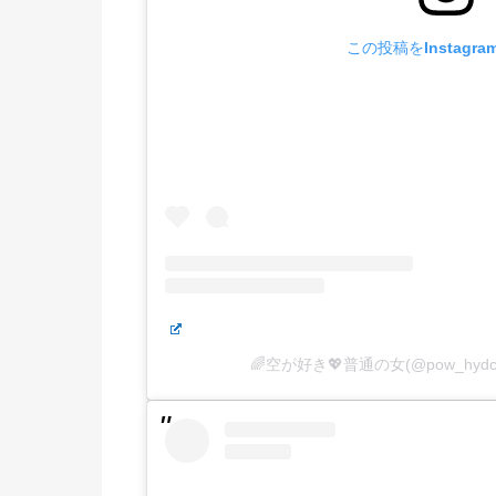
この投稿をInstagr
🌈空が好き💖普通の女(@pow_hy