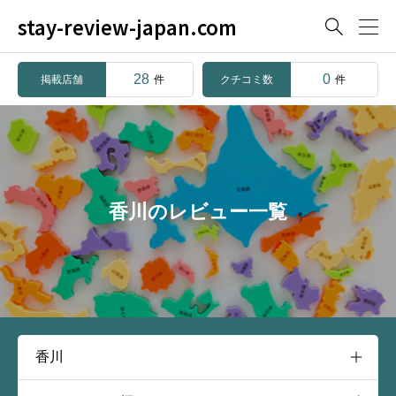
stay-review-japan.com

28
0
掲載店舗
クチコミ数
件
件
香川のレビュー一覧