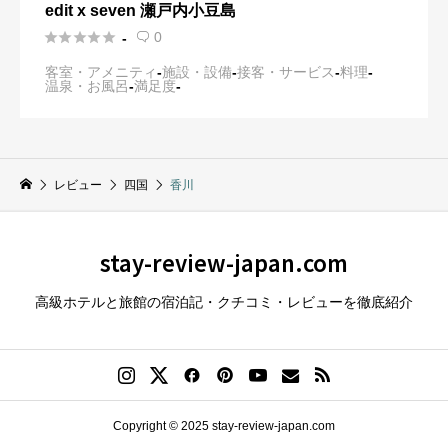
edit x seven 瀬戸内小豆島





0
-

客室・アメニティ
-
施設・設備
-
接客・サービス
-
料理
-
温泉・お風呂
-
満足度
-
レビュー
四国
香川
stay-review-japan.com
高級ホテルと旅館の宿泊記・クチコミ・レビューを徹底紹介
Copyright © 2025 stay-review-japan.com