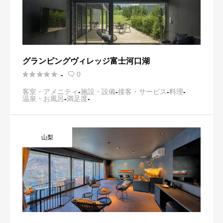
グランピングヴィレッジ富士河口湖





0
-

客室・アメニティ
-
施設・設備
-
接客・サービス
-
料理
-
温泉・お風呂
-
満足度
-
山梨