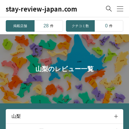
stay-review-japan.com

28
0
掲載店舗
クチコミ数
件
件
山梨のレビュー一覧