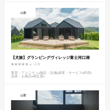
山梨
【犬旅】グランピングヴィレッジ富士河口湖





0
-

客室・アメニティ
-
施設・設備
-
接客・サービス
-
料理
-
温泉・お風呂
-
満足度
-
山梨