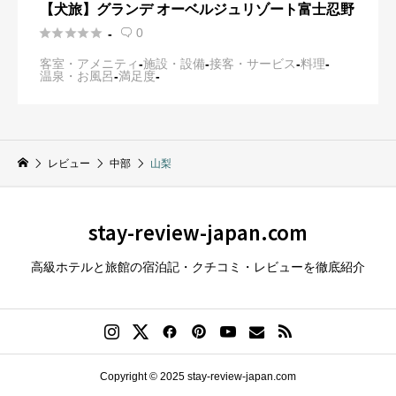
【犬旅】グランデ オーベルジュリゾート富士忍野





0
-

客室・アメニティ
-
施設・設備
-
接客・サービス
-
料理
-
温泉・お風呂
-
満足度
-
レビュー
中部
山梨
stay-review-japan.com
高級ホテルと旅館の宿泊記・クチコミ・レビューを徹底紹介
Copyright © 2025 stay-review-japan.com