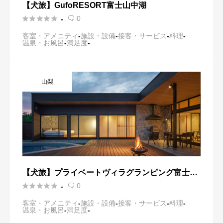
【犬旅】GufoRESORT富士山中湖





0
-

客室・アメニティ
-
施設・設備
-
接客・サービス
-
料理
-
温泉・お風呂
-
満足度
-
山梨
【犬旅】プライベートヴィラグランピング富士山
中湖





0
-

客室・アメニティ
-
施設・設備
-
接客・サービス
-
料理
-
温泉・お風呂
-
満足度
-