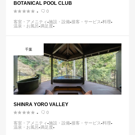
BOTANICAL POOL CLUB





0
-

客室・アメニティ
-
施設・設備
-
接客・サービス
-
料理
-
温泉・お風呂
-
満足度
-
千葉
SHINRA YORO VALLEY





0
-

客室・アメニティ
-
施設・設備
-
接客・サービス
-
料理
-
温泉・お風呂
-
満足度
-