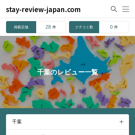
stay-review-japan.com

28
0
掲載店舗
クチコミ数
件
件
千葉のレビュー一覧