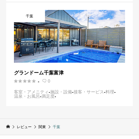
千葉
グランドーム千葉富津





0
-

客室・アメニティ
-
施設・設備
-
接客・サービス
-
料理
-
温泉・お風呂
-
満足度
-
レビュー
関東
千葉