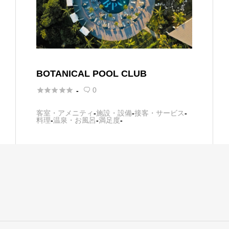
BOTANICAL POOL CLUB





0
-

客室・アメニティ
-
施設・設備
-
接客・サービス
-
料理
-
温泉・お風呂
-
満足度
-