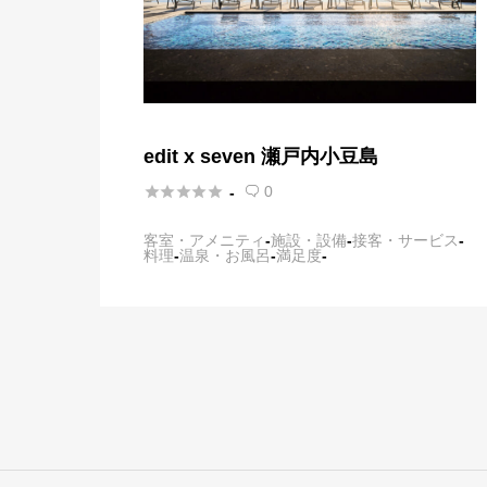
edit x seven 瀬戸内小豆島





0
-

客室・アメニティ
-
施設・設備
-
接客・サービス
-
料理
-
温泉・お風呂
-
満足度
-