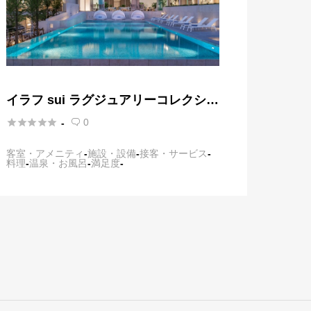
イラフ sui ラグジュアリーコレクショ
ンホテル 沖縄宮古





0
-

客室・アメニティ
-
施設・設備
-
接客・サービス
-
料理
-
温泉・お風呂
-
満足度
-