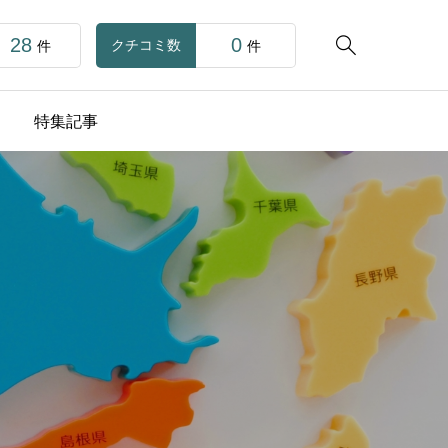
28
0

クチコミ数
件
件
特集記事