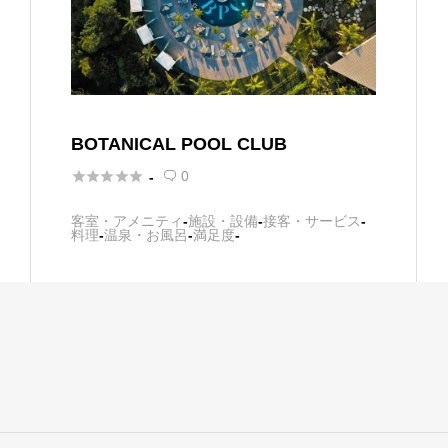
BOTANICAL POOL CLUB





0
-

客室・アメニティ
-
施設・設備
-
接客・サービス
-
料理
-
温泉・お風呂
-
満足度
-