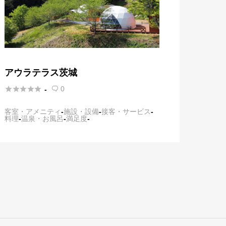
アウラテラス茨城





0
-

客室・アメニティ
-
施設・設備
-
接客・サービス
-
料理
-
温泉・お風呂
-
満足度
-