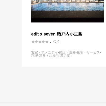
edit x seven 瀬戸内小豆島





0
-

客室・アメニティ
-
施設・設備
-
接客・サービス
-
料理
-
温泉・お風呂
-
満足度
-