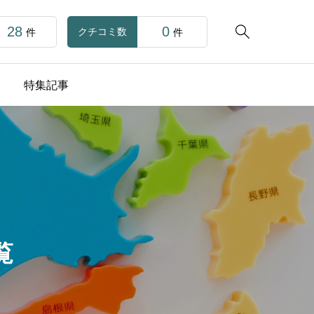
28
0

クチコミ数
件
件
特集記事
覧