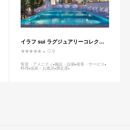
イラフ sui ラグジュアリーコレクシ
ョンホテル 沖縄宮古





0
-

客室・アメニティ
-
施設・設備
-
接客・サービス
-
料理
-
温泉・お風呂
-
満足度
-