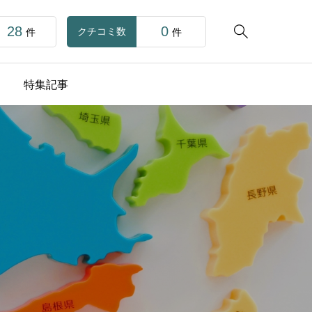
28
0

クチコミ数
件
件
特集記事