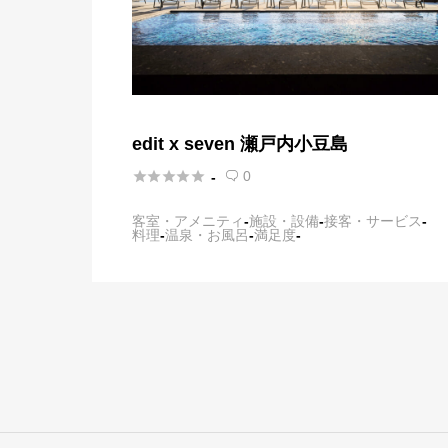
edit x seven 瀬戸内小豆島





0
-

客室・アメニティ
-
施設・設備
-
接客・サービス
-
料理
-
温泉・お風呂
-
満足度
-