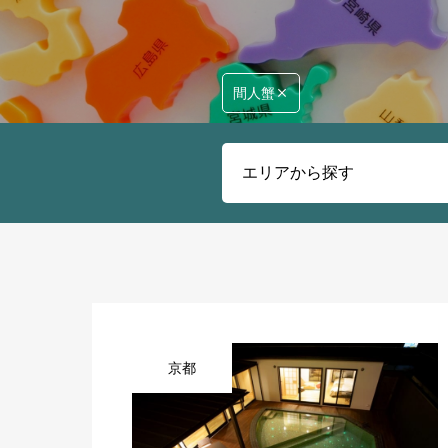
間人蟹
京都