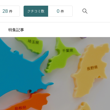
28
0

クチコミ数
件
件
特集記事