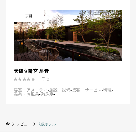
京都
天橋立離宮 星音





0
-

客室・アメニティ
-
施設・設備
-
接客・サービス
-
料理
-
温泉・お風呂
-
満足度
-
レビュー
高級ホテル