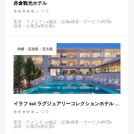
赤倉観光ホテル





0
-

客室・アメニティ
-
施設・設備
-
接客・サービス
-
料理
-
温泉・お風呂
-
満足度
-
沖縄・石垣島・宮古島
イラフ sui ラグジュアリーコレクションホテル 沖
縄宮古





0
-

客室・アメニティ
-
施設・設備
-
接客・サービス
-
料理
-
温泉・お風呂
-
満足度
-