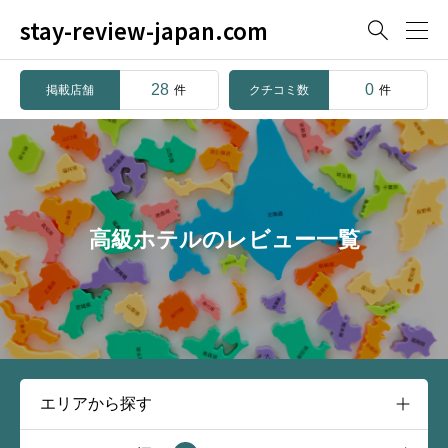
stay-review-japan.com

28
0
掲載店舗
クチコミ数
件
件
高級ホテルのレビュー一覧