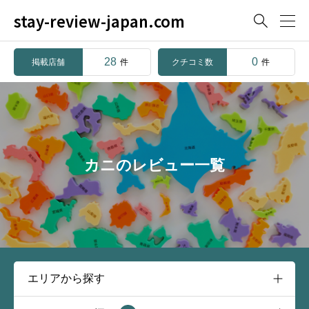
stay-review-japan.com

28
0
掲載店舗
クチコミ数
件
件
カニのレビュー一覧