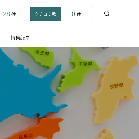
28
0

クチコミ数
件
件
特集記事