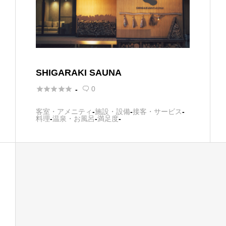
SHIGARAKI SAUNA





0
-

客室・アメニティ
-
施設・設備
-
接客・サービス
-
料理
-
温泉・お風呂
-
満足度
-