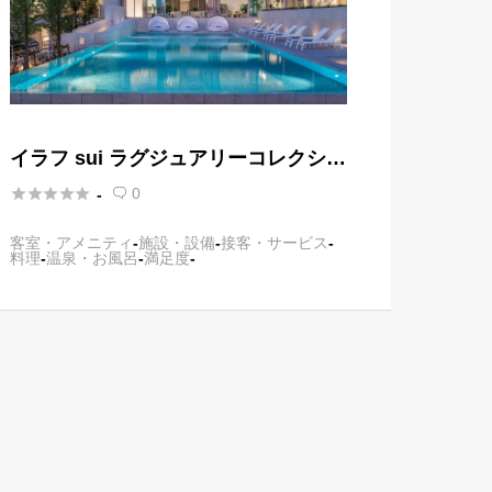
イラフ sui ラグジュアリーコレクショ
ンホテル 沖縄宮古





0
-

客室・アメニティ
-
施設・設備
-
接客・サービス
-
料理
-
温泉・お風呂
-
満足度
-