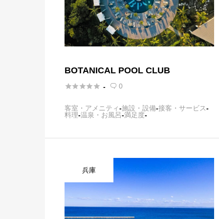
BOTANICAL POOL CLUB





0
-

客室・アメニティ
-
施設・設備
-
接客・サービス
-
料理
-
温泉・お風呂
-
満足度
-
兵庫