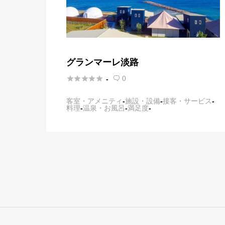
グランマーレ淡路





0
-

客室・アメニティ
-
施設・設備
-
接客・サービス
-
料理
-
温泉・お風呂
-
満足度
-