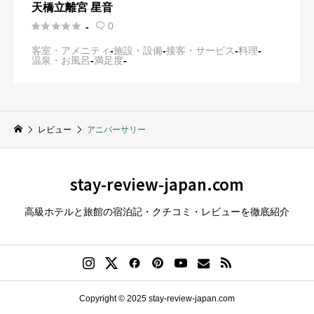
天橋立離宮 星音





0
-

客室・アメニティ
-
施設・設備
-
接客・サービス
-
料理
-
温泉・お風呂
-
満足度
-
レビュー
アニバーサリー
stay-review-japan.com
高級ホテルと旅館の宿泊記・クチコミ・レビューを徹底紹介
Copyright © 2025 stay-review-japan.com