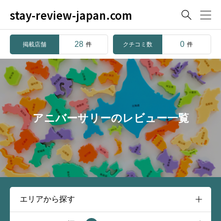
stay-review-japan.com

28
0
掲載店舗
クチコミ数
件
件
アニバーサリーのレビュー一覧