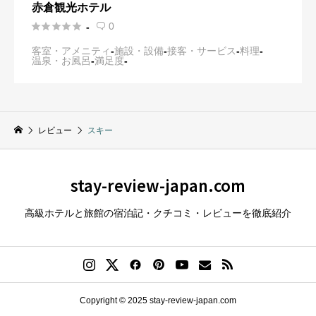
赤倉観光ホテル





0
-

客室・アメニティ
-
施設・設備
-
接客・サービス
-
料理
-
温泉・お風呂
-
満足度
-
レビュー
スキー
stay-review-japan.com
高級ホテルと旅館の宿泊記・クチコミ・レビューを徹底紹介
Copyright © 2025 stay-review-japan.com