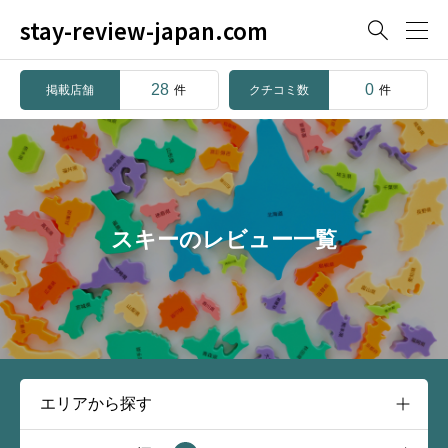
stay-review-japan.com

28
0
掲載店舗
クチコミ数
件
件
スキーのレビュー一覧