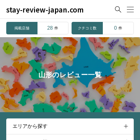
stay-review-japan.com

28
0
掲載店舗
クチコミ数
件
件
山形のレビュー一覧