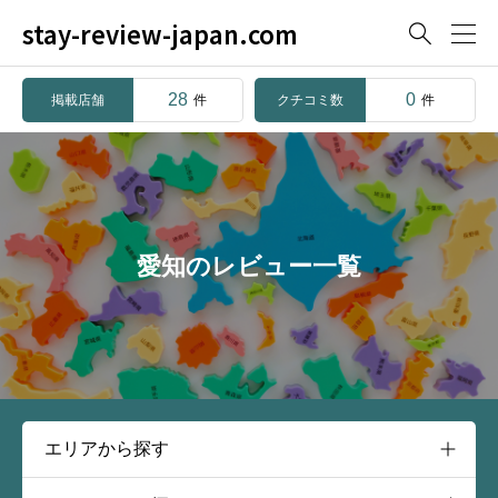
stay-review-japan.com

28
0
掲載店舗
クチコミ数
件
件
愛知のレビュー一覧